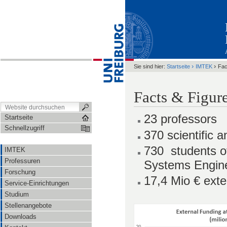
›
›
Sie sind hier:
Startseite
IMTEK
Fac
Facts & Figur
23 professors
Startseite
Schnellzugriff
370 scientific 
730 students 
IMTEK
Professuren
Systems Engin
Forschung
17,4 Mio € exte
Service-Einrichtungen
Studium
Stellenangebote
Downloads