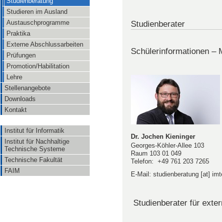
Studienberatung
Studieren im Ausland
Studienberater
Austauschprogramme
Praktika
Externe Abschlussarbeiten
Schülerinformationen – 
Prüfungen
Promotion/Habilitation
Lehre
Stellenangebote
Downloads
Kontakt
Institut für Informatik
Dr. Jochen Kieninger
Institut für Nachhaltige
Georges-Köhler-Allee 103
Technische Systeme
Raum 103 01 049
Technische Fakultät
Telefon: +49 761 203 7265
FAIM
E-Mail: studienberatung [at] imte
Studienberater für exte