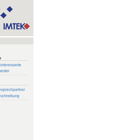
n
interessierte
mester
nsprechpartner
eschreibung