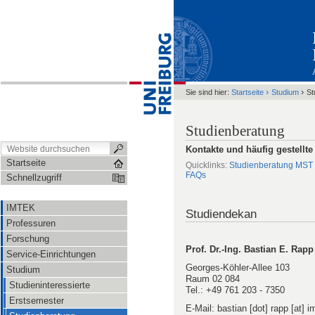
›
›
Sie sind hier:
Startseite
Studium
St
Studienberatung
Kontakte und häufig gestellte
Startseite
Quicklinks:
Studienberatung MST
FAQs
Schnellzugriff
IMTEK
Studiendekan
Professuren
Forschung
Prof. Dr.-Ing. Bastian E. Rapp
Service-Einrichtungen
Georges-Köhler-Allee 103
Studium
Raum 02 084
Studieninteressierte
Tel.: +49 761 203 - 7350
Erstsemester
E-Mail: bastian [dot] rapp [at] im