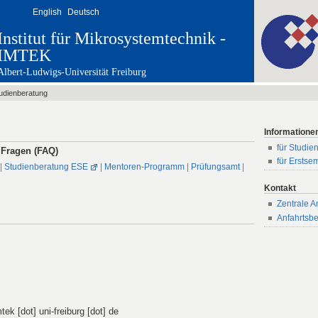
English
Deutsch
Institut für Mikrosystemtechnik -
IMTEK
Albert-Ludwigs-Universität Freiburg
udienberatung
Informatione
für Studien
 Fragen (FAQ)
für Erstse
|
Studienberatung ESE
|
Mentoren-Programm
|
Prüfungsamt
|
Kontakt
Zentrale A
Anfahrtsb
tek [dot] uni-freiburg [dot] de