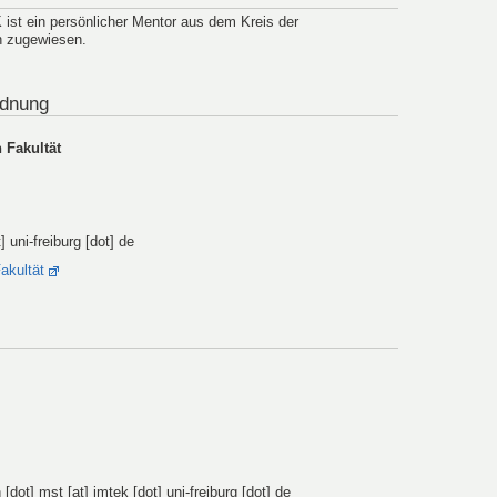
st ein persönlicher Mentor aus dem Kreis der
n zugewiesen.
rdnung
 Fakultät
] uni-freiburg [dot] de
akultät
[dot] mst [at] imtek [dot] uni-freiburg [dot] de