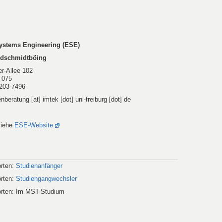
stems Engineering (ESE)
ldschmidtböing
r-Allee 102
 075
 203-7496
nberatung [at] imtek [dot] uni-freiburg [dot] de
siehe
ESE-Website
orten:
Studienanfänger
orten:
Studiengangwechsler
worten: Im MST-Studium