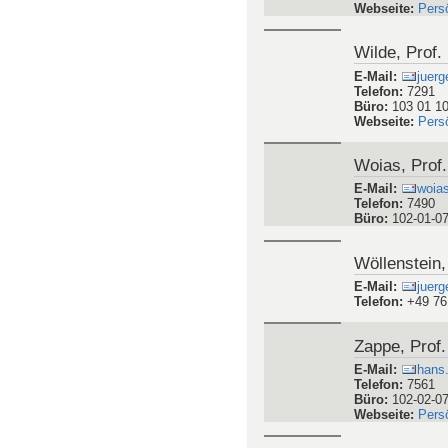
Webseite
:
Pers
Wilde, Prof.
E-Mail
:
juerg
Telefon
:
7291
Büro
:
103 01 1
Webseite
:
Pers
Woias, Prof.
E-Mail
:
woias
Telefon
:
7490
Büro
:
102-01-0
Wöllenstein,
E-Mail
:
juerg
Telefon
:
+49 76
Zappe, Prof.
E-Mail
:
hans.
Telefon
:
7561
Büro
:
102-02-0
Webseite
:
Pers