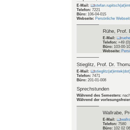
E-Mail
:
stefan.rupitsch(at)im
Telefon
:
7221
Büro
:
106-04-015
Webseite
:
Persönliche Webseit
Rühe, Prof. 
E-Mail
:
rueh
Telefon
:
+49 (0
Büro
:
103-00-1
Webseite
:
Pers
Stieglitz, Prof. Dr. Thom
E-Mail
:
stieglitz(at)imtek(dot
Telefon
:
7471
Büro
:
201-01-008
Sprechstunden
Während des Semesters
:
nach
Während der vorlesungsfreien
Wallrabe, Pro
E-Mail
:
wallr
Telefon
:
7580
Büro
:
102 02 0