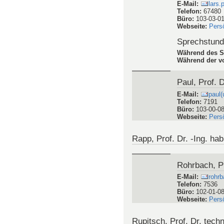
E-Mail
:
lars.
Telefon
:
67480
Büro
:
103-03-0
Webseite
:
Pers
Sprechstun
Während des S
Während der vo
Paul, Prof. D
E-Mail
:
paul
Telefon
:
7191
Büro
:
103-00-0
Webseite
:
Pers
Rapp, Prof. Dr. -Ing. hab
Rohrbach, Pr
E-Mail
:
rohrb
Telefon
:
7536
Büro
:
102-01-0
Webseite
:
Pers
Rupitsch, Prof. Dr. techn