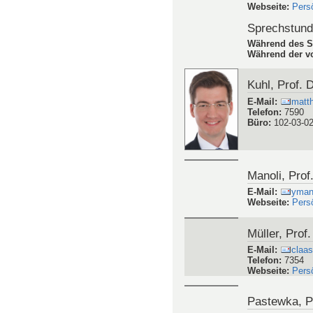
Webseite
:
Pers
Sprechstun
Während des S
Während der vo
Kuhl, Prof. 
E-Mail
:
matth
Telefon
:
7590
Büro
:
102-03-0
Manoli, Prof.
E-Mail
:
ymano
Webseite
:
Pers
Müller, Prof
E-Mail
:
claas
Telefon
:
7354
Webseite
:
Pers
Pastewka, Pr