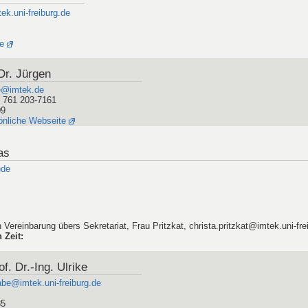
tek.uni-freiburg.de
e
Dr. Jürgen
e@imtek.de
) 761 203-7161
09
önliche Webseite
as
)de
 Vereinbarung übers Sekretariat, Frau Pritzkat, christa.pritzkat@imtek.uni-fre
 Zeit
:
f. Dr.-Ing. Ulrike
abe@imtek.uni-freiburg.de
85