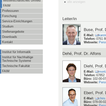
Wissenschaftliches Umfeld
alle anzeigen
FAIM
Professuren
Forschung
Leiter/in
Service-Einrichtungen
Studium
Buse, Prof. 
Stellenangebote
E-Mail
:
karst
Downloads
Telefon
:
0761 8
Kontakt
Webseite
:
Pers
Institut für Informatik
Dehé, Prof. Dr. Alfons
Institut für Nachhaltige
Technische Systeme
Diehl, Prof. 
Technische Fakultät
FAIM
E-Mail
:
morit
Telefon
:
67852
Büro
:
102-00-0
Webseite
:
Pers
Eberl, Prof.
E-Mail
:
chris
Büro
:
078-00-0
Webseite
:
Pers