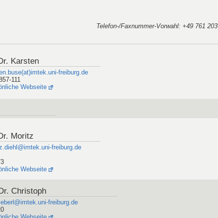
Telefon-/Faxnummer-Vorwahl
: +49 761 203 
Dr. Karsten
en.buse(at)imtek.uni-freiburg.de
857-111
önliche Webseite
Dr. Moritz
z.diehl@imtek.uni-freiburg.de
73
önliche Webseite
 Dr. Christoph
.eberl@imtek.uni-freiburg.de
20
önliche Webseite