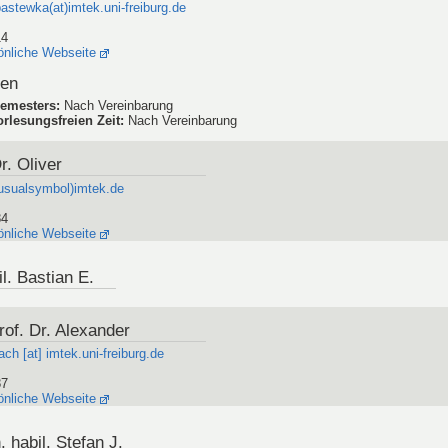
pastewka(at)imtek.uni-freiburg.de
14
önliche Webseite
den
emesters
:
Nach Vereinbarung
rlesungsfreien Zeit
:
Nach Vereinbarung
r. Oliver
(usualsymbol)imtek.de
84
önliche Webseite
il. Bastian E.
of. Dr. Alexander
ach [at] imtek.uni-freiburg.de
87
önliche Webseite
. habil. Stefan J.