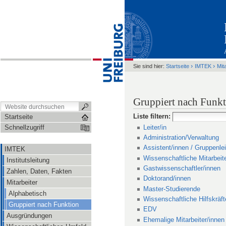
›
›
Sie sind hier:
Startseite
IMTEK
Mit
Gruppiert nach Funk
Liste filtern
:
Startseite
Leiter/in
Schnellzugriff
Administration/Verwaltung
Assistent/innen / Gruppenlei
IMTEK
Wissenschaftliche Mitarbeit
Institutsleitung
Gastwissenschaftler/innen
Zahlen, Daten, Fakten
Doktorand/innen
Mitarbeiter
Master-Studierende
Alphabetisch
Wissenschaftliche Hilfskräft
Gruppiert nach Funktion
EDV
Ausgründungen
Ehemalige Mitarbeiter/innen