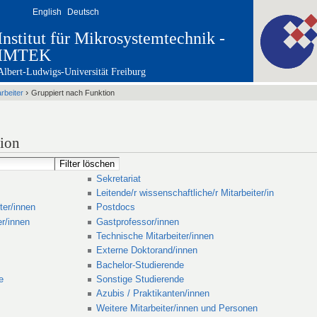
English
Deutsch
Institut für Mikrosystemtechnik -
IMTEK
Albert-Ludwigs-Universität Freiburg
›
arbeiter
Gruppiert nach Funktion
tion
Sekretariat
Leitende/r wissenschaftliche/r Mitarbeiter/in
ter/innen
Postdocs
er/innen
Gastprofessor/innen
Technische Mitarbeiter/innen
Externe Doktorand/innen
Bachelor-Studierende
e
Sonstige Studierende
Azubis / Praktikanten/innen
Weitere Mitarbeiter/innen und Personen