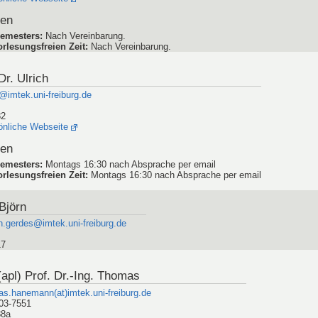
den
emesters
:
Nach Vereinbarung.
rlesungsfreien Zeit
:
Nach Vereinbarung.
Dr. Ulrich
@imtek.uni-freiburg.de
82
önliche Webseite
den
emesters
:
Montags 16:30 nach Absprache per email
rlesungsfreien Zeit
:
Montags 16:30 nach Absprache per email
Björn
n.gerdes@imtek.uni-freiburg.de
17
apl) Prof. Dr.-Ing. Thomas
s.hanemann(at)imtek.uni-freiburg.de
03-7551
88a