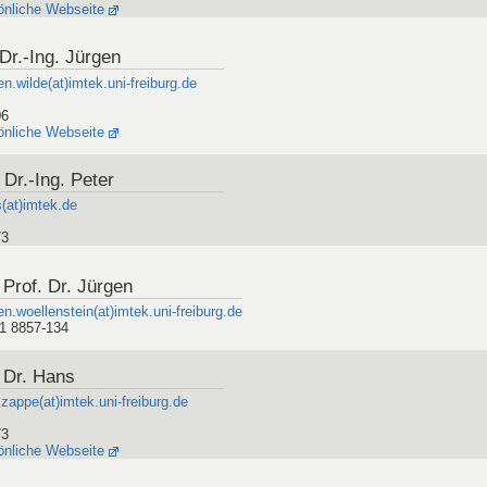
önliche Webseite
 Dr.-Ing. Jürgen
en.wilde(at)imtek.uni-freiburg.de
06
önliche Webseite
 Dr.-Ing. Peter
(at)imtek.de
73
 Prof. Dr. Jürgen
en.woellenstein(at)imtek.uni-freiburg.de
1 8857-134
 Dr. Hans
zappe(at)imtek.uni-freiburg.de
73
önliche Webseite