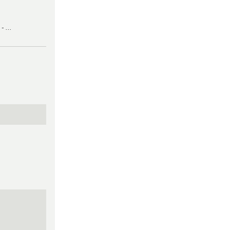
- ...