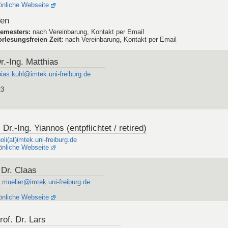
önliche Webseite
den
emesters
:
nach Vereinbarung, Kontakt per Email
rlesungsfreien Zeit
:
nach Vereinbarung, Kontakt per Email
Dr.-Ing. Matthias
ias.kuhl@imtek.uni-freiburg.de
23
 Dr.-Ing. Yiannos (entpflichtet / retired)
li(at)imtek.uni-freiburg.de
önliche Webseite
. Dr. Claas
.mueller@imtek.uni-freiburg.de
önliche Webseite
of. Dr. Lars