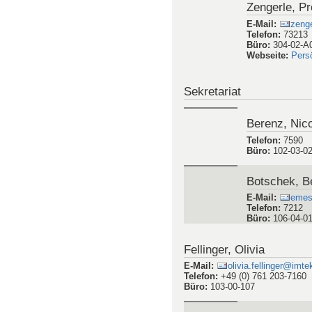
Zengerle, Pr
E-Mail
:
zenge
Telefon
:
73213
Büro
:
304-02-A
Webseite
:
Pers
Sekretariat
Berenz, Nic
Telefon
:
7590
Büro
:
102-03-0
Botschek, B
E-Mail
:
emess
Telefon
:
7212
Büro
:
106-04-0
Fellinger, Olivia
E-Mail
:
olivia.fellinger@imte
Telefon
:
+49 (0) 761 203-7160
Büro
:
103-00-107