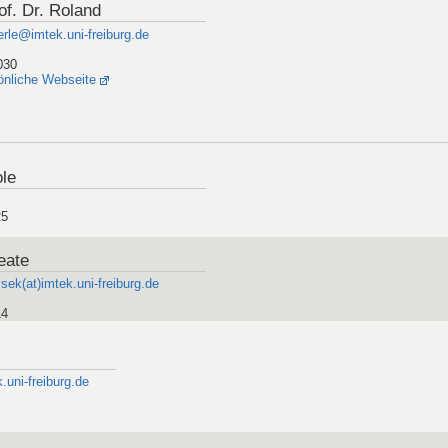
of. Dr. Roland
rle@imtek.uni-freiburg.de
030
önliche Webseite
ole
25
eate
ek(at)imtek.uni-freiburg.de
14
k.uni-freiburg.de