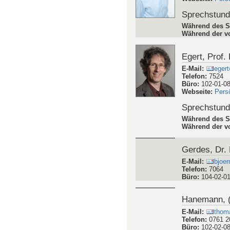
Sprechstun
Während des S
Während der vo
Egert, Prof. 
E-Mail
:
egert
Telefon
:
7524
Büro
:
102-01-0
Webseite
:
Pers
Sprechstun
Während des S
Während der vo
Gerdes, Dr. 
E-Mail
:
bjoer
Telefon
:
7064
Büro
:
104-02-0
Hanemann, (
E-Mail
:
thoma
Telefon
:
0761 2
Büro
:
102-02-0