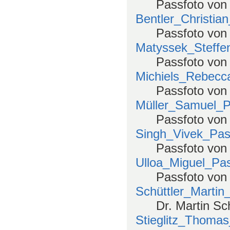
Passfoto von
Bentler_Christia
Passfoto von 
Matyssek_Steffe
Passfoto von
Michiels_Rebecc
Passfoto von
Müller_Samuel_P
Passfoto von
Singh_Vivek_Pas
Passfoto von
Ulloa_Miguel_Pas
Passfoto von 
Schüttler_Martin
Dr. Martin Sch
Stieglitz_Thoma