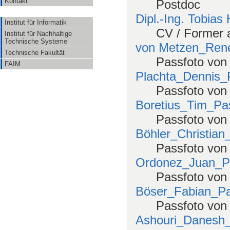
Kontakt
Postdoc
Dipl.-Ing. Tobia
Institut für Informatik
CV / Former a
Institut für Nachhaltige
Technische Systeme
von Metzen_Ren
Technische Fakultät
Passfoto von
FAIM
Plachta_Dennis_
Passfoto von 
Boretius_Tim_Pa
Passfoto von
Böhler_Christian
Passfoto von 
Ordonez_Juan_P
Passfoto von
Böser_Fabian_Pa
Passfoto von
Ashouri_Danesh_