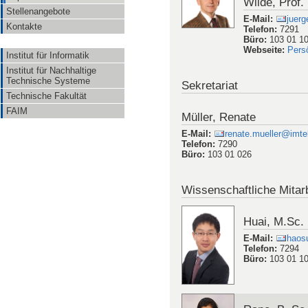
Wilde, Prof.
Stellenangebote
E-Mail
:
juerg
Kontakte
Telefon
:
7291
Büro
:
103 01 1
Webseite
:
Pers
Institut für Informatik
Institut für Nachhaltige
Technische Systeme
Sekretariat
Technische Fakultät
FAIM
Müller, Renate
E-Mail
:
renate.mueller@imtek
Telefon
:
7290
Büro
:
103 01 026
Wissenschaftliche Mitarb
Huai, M.Sc.
E-Mail
:
haosu
Telefon
:
7294
Büro
:
103 01 1