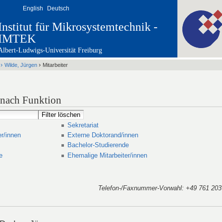
English
Deutsch
Institut für Mikrosystemtechnik -
IMTEK
Albert-Ludwigs-Universität Freiburg
›
›
Wilde, Jürgen
Mitarbeiter
t nach Funktion
Sekretariat
er/innen
Externe Doktorand/innen
Bachelor-Studierende
e
Ehemalige Mitarbeiter/innen
Telefon-/Faxnummer-Vorwahl
: +49 761 203 