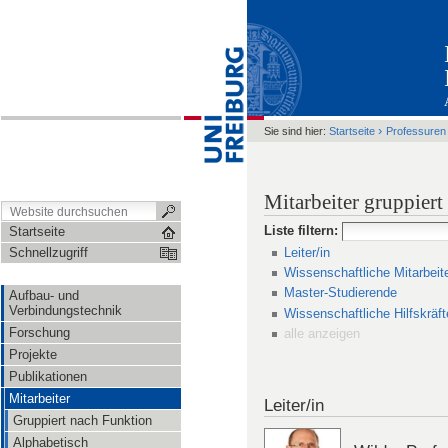
›
Sie sind hier:
Startseite
Professuren
Mitarbeiter gruppier
Liste filtern
:
Startseite
Leiter/in
Schnellzugriff
Wissenschaftliche Mitarbeit
Master-Studierende
Aufbau- und
Verbindungstechnik
Wissenschaftliche Hilfskräft
Forschung
alle anzeigen
Projekte
Publikationen
Mitarbeiter
Leiter/in
Gruppiert nach Funktion
Alphabetisch