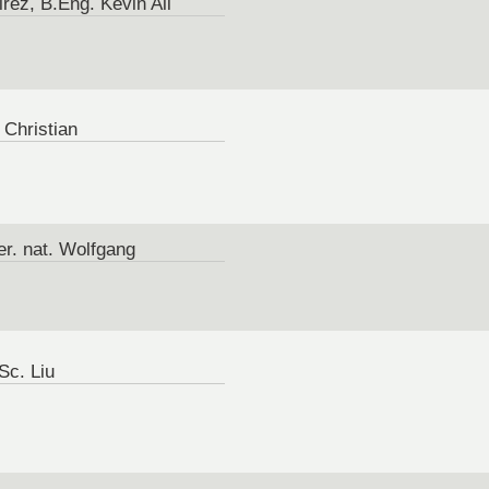
rez, B.Eng. Kevin Ali
 Christian
rer. nat. Wolfgang
Sc. Liu