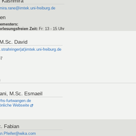
. Kashmira
ira.rane@imtek.uni-freiburg.de
den
emesters
:
rlesungsfreien Zeit
:
Fr: 13 - 15 Uhr
 M.Sc. David
.strahringer(at)imtek.uni-freiburg.de
07
n
ani, M.Sc. Esmaeil
hs-furtwangen.de
önliche Webseite
c. Fabian
an.Pfeifer@wika.com