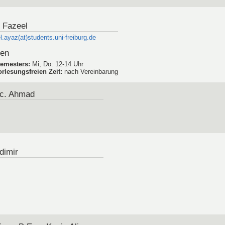
. Fazeel
l.ayaz(at)students.uni-freiburg.de
den
emesters
:
Mi, Do: 12-14 Uhr
rlesungsfreien Zeit
:
nach Vereinbarung
Sc. Ahmad
adimir