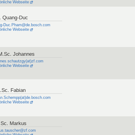
önliche Webseite
. Quang-Duc
g-Duc.Pham@de.bosch.com
önliche Webseite
M.Sc. Johannes
nnes.schautzgy(at)zf.com
önliche Webseite
.Sc. Fabian
an.Schempp(at)de.bosch.com
önliche Webseite
.Sc. Markus
us.tauscher@zf.com
önliche Webseite