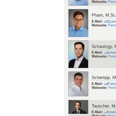
Webseite
:
Pers
Pham, M.Sc
E-Mail
:
Quan
Webseite
:
Pers
Schautzgy, 
E-Mail
:
joha
Webseite
:
Pers
Schempp, M
E-Mail
:
Fabi
Webseite
:
Pers
Tauscher, M
E-Mail
:
mark
Webseite
:
Pers