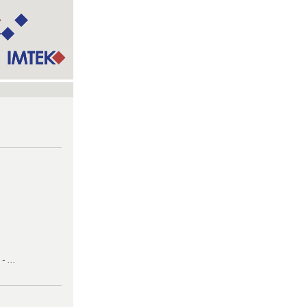
- ...