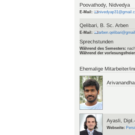
Poovathody, Nidvedya
E-Mail
:
nivedyap31@gmail.
Qelibari, B. Sc. Arben
E-Mail
:
arben.qelibari@gmai
Sprechstunden
Während des Semesters
:
nach
Während der vorlesungsfreien
Ehemalige Mitarbeiter/i
Arivanandha
Ayasli, Dipl
Webseite
:
Pers