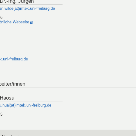
 Dr.-Ing. Jürgen
en.wilde(at)imtek.uni-freiburg.de
06
önliche Webseite
.uni-freiburg.de
eiter/innen
 Haosu
.huai(at)imtek.uni-freiburg.de
05