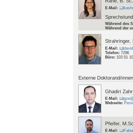
Rane, B. Sc
E-Mail
:
kashm
Sprechstun
Während des S
Während der vo
Strahringer,
E-Mail
:
david
Telefon
:
7296
Büro
:
103 01 1
Externe Doktorand/inne
Ghadiri Zahr
E-Mail
:
gze@
Webseite
:
Pers
Pfeifer, M.S
E-Mail
:
Fabi