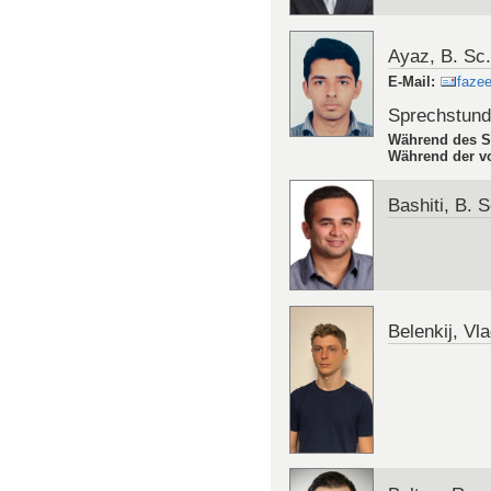
Ayaz, B. Sc
E-Mail
:
fazee
Sprechstun
Während des S
Während der vo
Bashiti, B. 
Belenkij, Vl