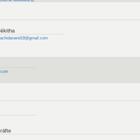
Nikitha
thachidanand18@gmail.com
.com
räfte