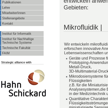
entwickeln anwen
Publikationen
Gebieten:
Lehre
Mitarbeiter/innen
Stellenangebote
Kontakt
Mikrofluidik |
Institut für Informatik
Institut für Nachhaltige
Technische Systeme
Wir entwickeln mikroflu
Technische Fakultät
erforschen innovative A
Lebenswissenschaften und
FAIM
Geräte und Prozesse f
Prototyping‐Anwendung
Strategic alliance with
Metall‐Druck,
3D‐Multimaterial‐Druck
Mikrodosiersysteme f
Flüssigkeiten
z.B. für die Miniaturis
Analysesystemen,die 
in der Medizintechnik 
Quantitative Charakter
Flüssigkeitsströmungen
miniaturisierte Senso