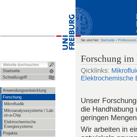
›
Sie sind hier:
Startseite
Professuren
Forschung im 
Qicklinks:
Mikroflui
Startseite
Elektrochemische 
Schnellzugriff
Anwendungsentwicklung
Forschung
Unser Forschungsg
Mikrofluidik
die Handhabung u
Mikroanalysesysteme / Lab-
on-a-Chip
geringen Mengen 
Elektrochemische
Energiesysteme
Wir arbeiten in e
Projekte