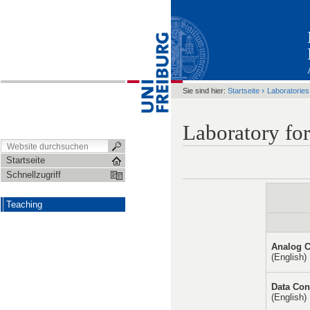
›
Sie sind hier:
Startseite
Laboratories
Laboratory for
Startseite
Schnellzugriff
Teaching
Analog C
(English)
Data Con
(English)