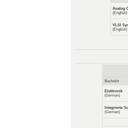
Analog 
(English)
VLSI Sy
(English)
Bachelor
Elektronik
(German)
Integrierte S
(German)