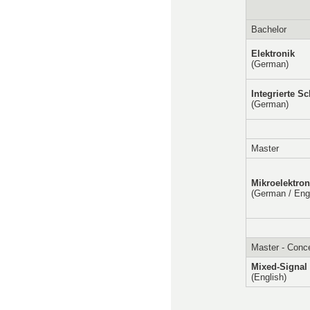
Bachelor
Elektronik
(German)
Integrierte S
(German)
Master
Mikroelektron
(German / Engl
Master - Conce
Mixed-Signal
(English)