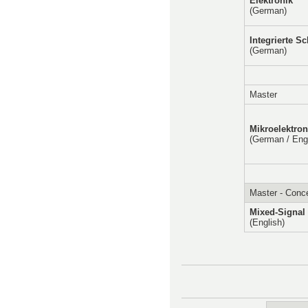
Elektronik
(German)
Integrierte S
(German)
Master
Mikroelektron
(German / Engl
Master - Conce
Mixed-Signal
(English)