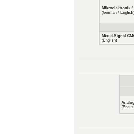
Mikroelektronik /
(German / English
Mixed-Signal CMO
(English)
Analog
(Englis