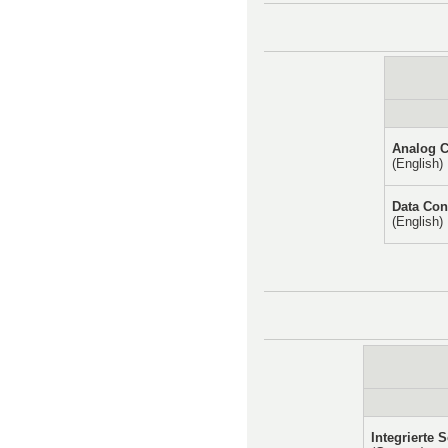
Analog C
(English)
Data Con
(English)
Integrierte 