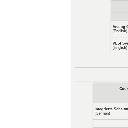
Analog 
(English)
VLSI Sy
(English)
Cour
Integrierte Schalt
(German)