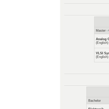
Master -
Analog 
(English)
VLSI Sy
(English)
Bachelor