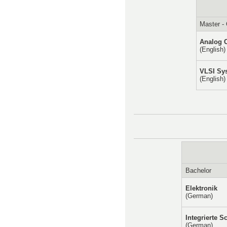
Master -
Analog 
(English)
VLSI Sy
(English)
Bachelor
Elektronik
(German)
Integrierte S
(German)