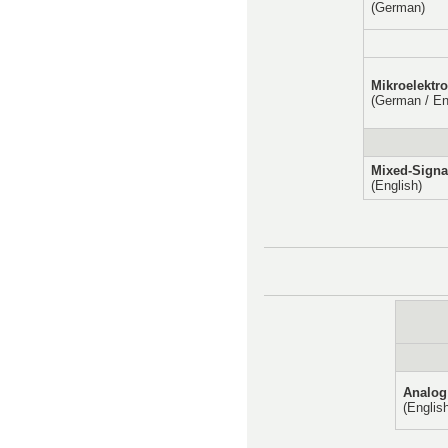
(German)
Mikroelektro
(German / En
Mixed-Signa
(English)
Analog
(Englis