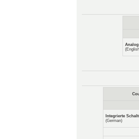
Analog
(Englis
Cou
Integrierte Schal
(German)