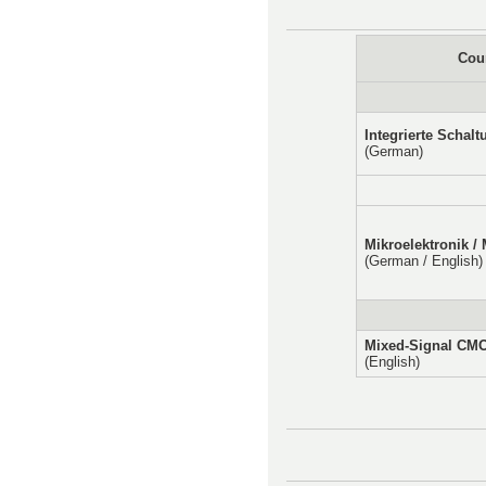
Cou
Integrierte Schal
(German)
Mikroelektronik / 
(German / English)
Mixed-Signal CMO
(English)