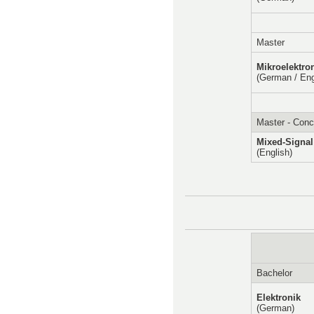
Master
Mikroelektron
(German / Eng
Master - Conc
Mixed-Signal
(English)
Bachelor
Elektronik
(German)