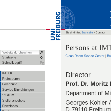
›
Sie sind hier:
Startseite
Contact
Persons at I
Clean Room Sevice Center
|
Bu
Startseite
Schnellzugriff
Director
IMTEK
Professuren
Prof. Dr. Moritz 
Forschung
Service-Einrichtungen
Department of Mi
Studium
Stellenangebote
Georges-Köhler-A
Downloads
D-79110 Freiburg