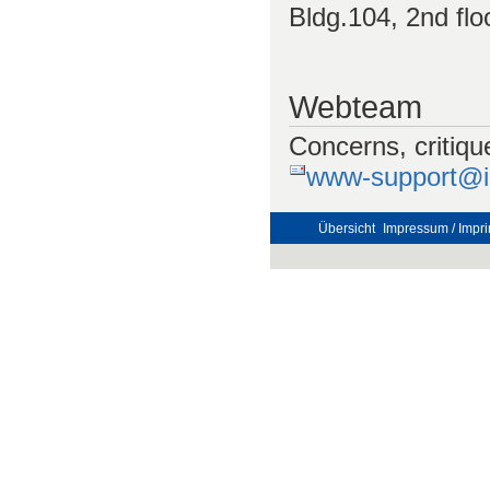
Bldg.104, 2nd flo
Webteam
Concerns, critiqu
www-support@im
Übersicht
Impressum / Impri