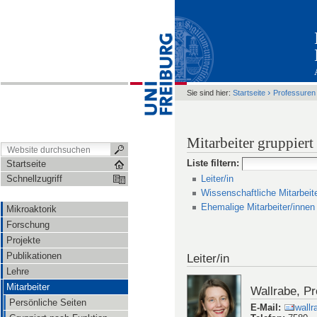
›
Sie sind hier:
Startseite
Professuren
Mitarbeiter gruppier
Liste filtern
:
Startseite
Leiter/in
Schnellzugriff
Wissenschaftliche Mitarbeit
Ehemalige Mitarbeiter/innen
Mikroaktorik
Forschung
Projekte
Publikationen
Leiter/in
Lehre
Mitarbeiter
Wallrabe, Pro
Persönliche Seiten
E-Mail
:
wallr