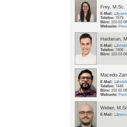
Frey, M.Sc.
E-Mail
:
yasmi
Telefon
:
7579
Büro
:
102-02-0
Webseite
:
Pers
Haidarian, 
E-Mail
:
shaha
Telefon
:
7408
Büro
:
102-02-0
Macedo-Zamu
E-Mail
:
hide
Telefon
:
7448
Büro
:
102 02 0
Webseite
:
Pers
Weber, M.Sc
E-Mail
:
pasca