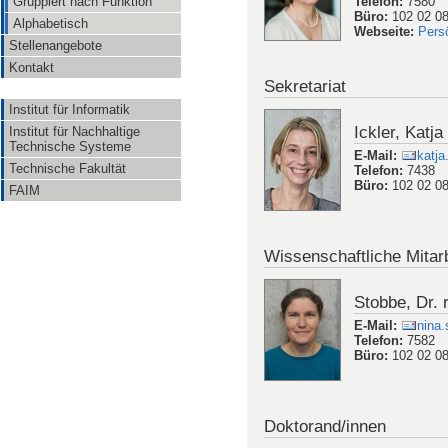
Telefon
:
7580
Gruppiert nach Funktion
Büro
:
102 02 0
Alphabetisch
Webseite
:
Pers
Stellenangebote
Kontakt
Sekretariat
Institut für Informatik
Ickler, Katja
Institut für Nachhaltige
Technische Systeme
E-Mail
:
katja
Technische Fakultät
Telefon
:
7438
Büro
:
102 02 0
FAIM
Wissenschaftliche Mitarb
Stobbe, Dr. r
E-Mail
:
nina
Telefon
:
7582
Büro
:
102 02 0
Doktorand/innen