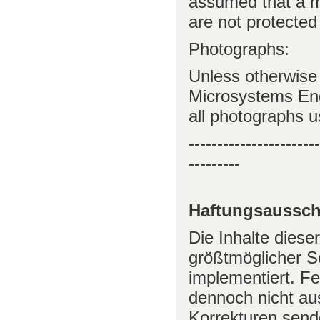
assumed that a 
are not protected 
Photographs:
Unless otherwise
Microsystems Engi
all photographs u
-----------------------
---------
Haftungsausschl
Die Inhalte diese
größtmöglicher So
implementiert. F
dennoch nicht au
Korrekturen sende