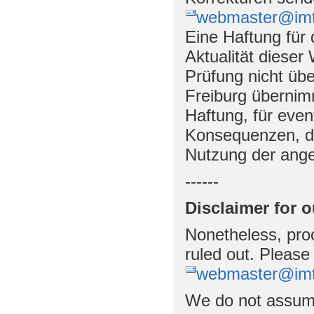
webmaster@imte
Eine Haftung für d
Aktualität dieser
Prüfung nicht üb
Freiburg übernim
Haftung, für eve
Konsequenzen, die
Nutzung der ange
------
Disclaimer for 
Nonetheless, proc
ruled out. Please
webmaster@imte
We do not assume 