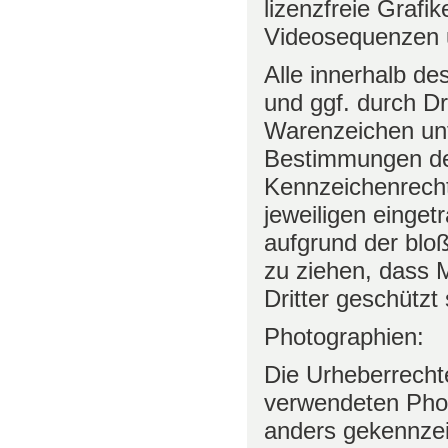
lizenzfreie Graf
Videosequenzen u
Alle innerhalb d
und ggf. durch D
Warenzeichen unt
Bestimmungen des
Kennzeichenrecht
jeweiligen einget
aufgrund der blo
zu ziehen, dass 
Dritter geschützt 
Photographien:
Die Urheberrechte
verwendeten Phot
anders gekennzeic