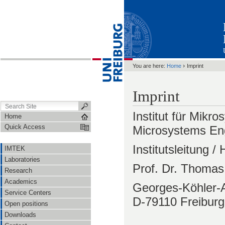
›
You are here:
Home
Imprint
Imprint
Institut für Mikr
Home
Quick Access
Microsystems En
Institutsleitung /
IMTEK
Laboratories
Prof. Dr. Thomas 
Research
Academics
Georges-Köhler-A
Service Centers
D-79110 Freiburg
Open positions
Downloads