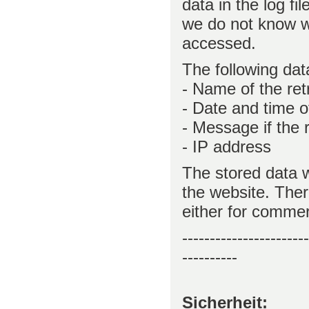
data in the log fi
we do not know w
accessed.
The following data
- Name of the retr
- Date and time of
- Message if the 
- IP address
The stored data w
the website. There
either for comme
-----------------------
----------
Sicherheit: